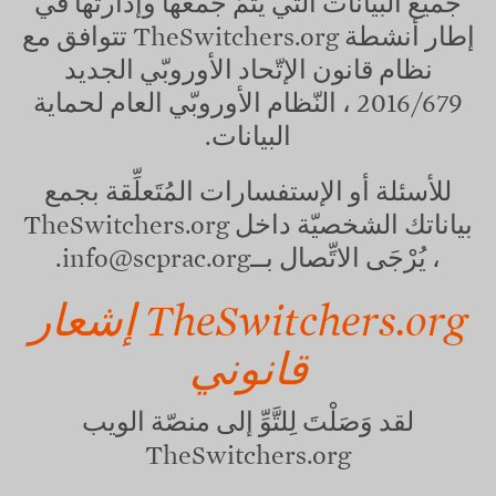
جميع البيانات التي يتمّ جمعها وإدارتها في
إطار أنشطة
TheSwitchers.org
تتوافق مع
نظام قانون الإتّحاد الأوروبّي الجديد
2016/679 ، النّظام الأوروبّي العام لحماية
البيانات.
للأسئلة أو الإستفسارات المُتَعلِّقة بجمع
بياناتك الشخصيّة داخل
TheSwitchers.org
، يُرْجَى الاتِّصال بــ
info@scprac.org
.
TheSwitchers.org
إشعار
قانوني
لقد وَصَلْتَ لِلتَّوِّ إلى منصّة الويب
TheSwitchers.org