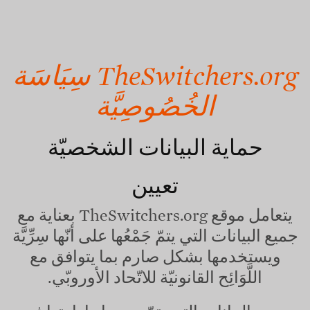
تجاوز
إلى
المحتوى
الرئيسي
TheSwitchers.org
سِيَاسَة
الخُصُوصِيَّة
حماية البيانات الشخصيّة
تعيين
يتعامل موقع
TheSwitchers.org
بعناية مع
جميع البيانات التي يتمّ جَمْعُها على أنّها سِرِّيَّة
ويستخدمها بشكل صارم بما يتوافق مع
اللَّوَائِح القانونيّة للاتّحاد الأوروبّي.