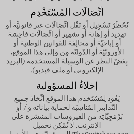
اتِّصَالَات المُسْتَخْدِم
يُحْظَرُ تَسْجِيل أو نَقْل اتِّصَالَات غير قانونيَّة أو
تهديد أو إهانة أو تشهير أو اتِّصَالَات فاحِشة
أو إباحيّة أو مخالِفة للقوانين الوطنية أو
الأوروبّيّة أو الدّوليّة مِن وإلى هذا الموقع،
بِغَضّ النظر عن الوسيلة المستخدمة (البريد
الإلكتروني أو ملف فيديو).
إخلاءُ المسؤولية
يَعُود لِمُسْتَخدِم هذا الموقع إتِّخاذ جميع
التّدابير المُناسِبَة لحماية بياناته و / أو
بَرْمَجِيّاتِه من الفيروسات المنتشرة على
الإنترنت. لا يُمْكِن تحميل