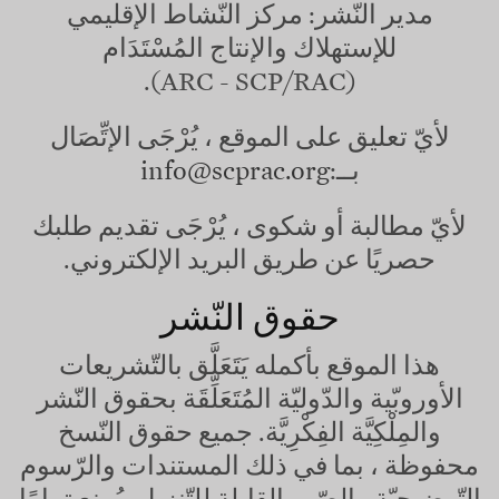
مدير النّشر: مركز النّشاط الإقليمي
للإستهلاك والإنتاج المُسْتَدَام
(ARC - SCP/RAC).
لأيّ تعليق على الموقع ، يُرْجَى الإتِّصَال
بــ:
info@scprac.org
لأيّ مطالبة أو شكوى ، يُرْجَى تقديم طلبك
حصريًا عن طريق البريد الإلكتروني.
حقوق النّشر
هذا الموقع بأكمله يَتَعَلَّق بالتّشريعات
الأوروبّية والدّوليّة المُتَعَلِّقَة بحقوق النّشر
والمِلْكِيَّة الفِكْرِيَّة. جميع حقوق النّسخ
محفوظة ، بما في ذلك المستندات والرّسوم