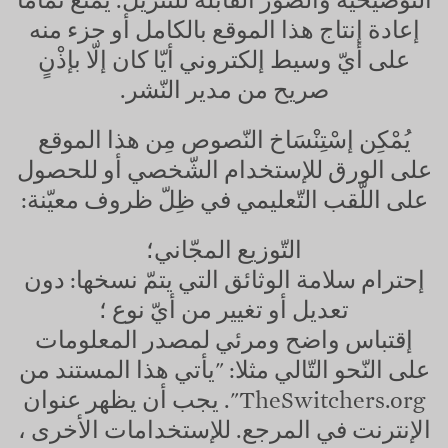
التّوضيحيّة والصّور القابلة للتّنزيل. يُمنع تمامًا
إعادة إنتاج هذا الموقع بالكامل أو جزء منه
على أيّ وسيط إلكتروني أيّا كان إلّا بإذْنٍ
صريح من مدير النّشر.
يُمْكِن إسْتِنْسَاخ النّصوص مِن هذا الموقع
على الورق للإستخدام الشّخصي أو للحصول
على اللّقب التّعليمي في ظِلّ ظروف معيّنة:
التّوزيع المجّاني؛
إحترام سلامة الوثائق التي يتمّ نسخها: دون
تعديل أو تغيير من أيّ نوع ؛
إقتباس واضح ومرئي لمصدر المعلومات
على النّحو التّالي مثلا: "يأتي هذا المستند من
TheSwitchers.org
". يجب أن يظهر عنوان
الإنترنت في المرجع. للإستخدامات الأخرى ،