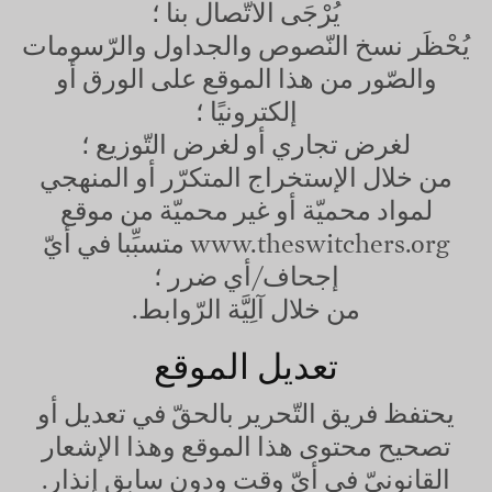
يُرْجَى الاتّصال بنا ؛
يُحْظَر نسخ النّصوص والجداول والرّسومات
والصّور من هذا الموقع على الورق أو
إلكترونيًا ؛
لغرض تجاري أو لغرض التّوزيع ؛
من خلال الإستخراج المتكرّر أو المنهجي
لمواد محميّة أو غير محميّة من موقع
www.theswitchers.org
متسبِّبا في أيّ
إجحاف/أي ضرر ؛
من خلال آلِيَّة الرّوابط.
تعديل الموقع
يحتفظ فريق التّحرير بالحقّ في تعديل أو
تصحيح محتوى هذا الموقع وهذا الإشعار
القانونيّ في أيّ وقت ودون سابق إنذار.