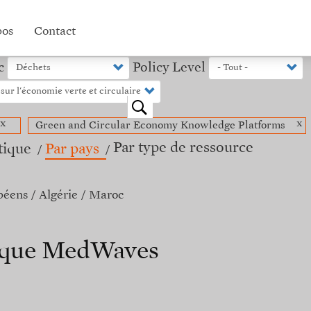
pos
Contact
c
Policy Level
o
x
x
Green and Circular Economy Knowledge Platforms
Par type de ressource
tique
Par pays
péens
Algérie
Maroc
nique MedWaves