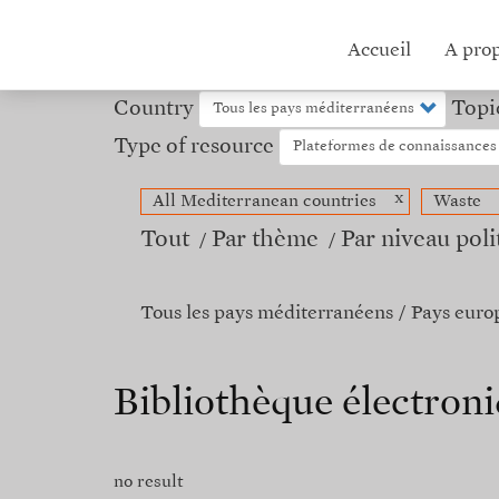
Aller
au
Hub
Accueil
A pro
contenu
principal
menu
Country
Topi
Type of resource
x
All Mediterranean countries
Waste
Tout
Par thème
Par niveau poli
Tous les pays méditerranéens
Pays euro
Bibliothèque électro
no result