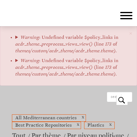
Aller
au
contenu
principal
×
Message
Warning
: Undefined variable $policy_links in
acdr_theme_preprocess_views_view()
(line
173
of
d'erreur
themes/custom/acdr_theme/acdr_theme.theme
).
Warning
: Undefined variable $policy_links in
acdr_theme_preprocess_views_view()
(line
173
of
themes/custom/acdr_theme/acdr_theme.theme
).
o
x
All Mediterranean countries
x
x
Best Practice Repositories
Plastics
Tout
Par thème
Par niveau politique