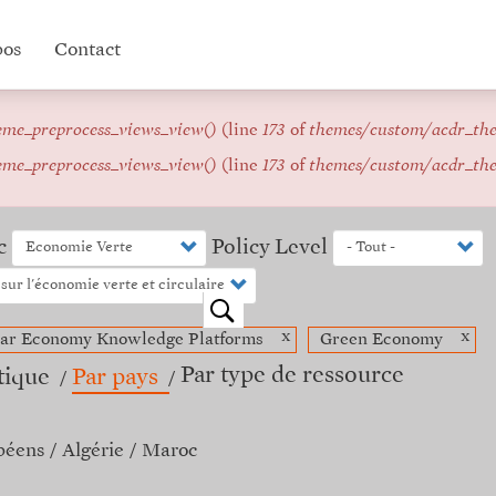
pos
Contact
eme_preprocess_views_view()
(line
173
of
themes/custom/acdr_th
eme_preprocess_views_view()
(line
173
of
themes/custom/acdr_th
c
Policy Level
o
x
x
lar Economy Knowledge Platforms
Green Economy
Par type de ressource
tique
Par pays
péens
Algérie
Maroc