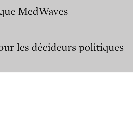
nique MedWaves
ur les décideurs politiques