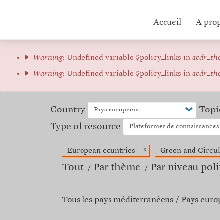
Aller
au
Hub
Accueil
A pro
contenu
principal
menu
Message
Warning
: Undefined variable $policy_links in
acdr_th
d'erreur
Warning
: Undefined variable $policy_links in
acdr_th
Country
Topi
Type of resource
x
European countries
Green and Circu
Tout
Par thème
Par niveau poli
Tous les pays méditerranéens
Pays euro