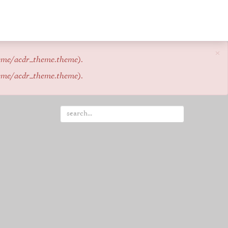
×
eme/acdr_theme.theme
).
eme/acdr_theme.theme
).