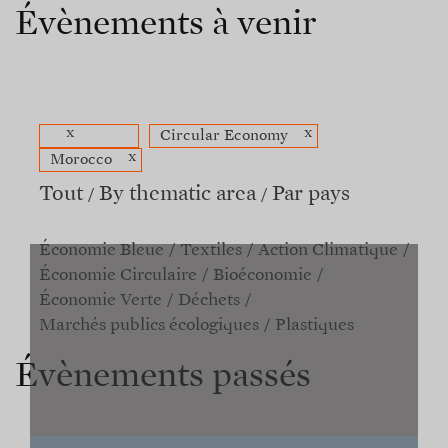
Évènements à venir
x
x
Circular Economy
x
Morocco
Tout
By thematic area
Par pays
Économie Bleue
Textiles
Action Climatique
Économie Circulaire
Bioéconomie
Économie Verte
Déchets
Marchés publics écologiques
Plastiques
Évènements passés