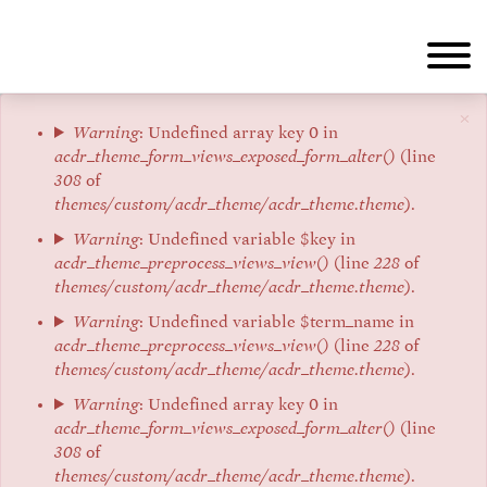
Aller
au
contenu
principal
×
Message
Warning
: Undefined array key 0 in
acdr_theme_form_views_exposed_form_alter()
(line
d'erreur
308
of
themes/custom/acdr_theme/acdr_theme.theme
).
Warning
: Undefined variable $key in
acdr_theme_preprocess_views_view()
(line
228
of
themes/custom/acdr_theme/acdr_theme.theme
).
Warning
: Undefined variable $term_name in
acdr_theme_preprocess_views_view()
(line
228
of
themes/custom/acdr_theme/acdr_theme.theme
).
Warning
: Undefined array key 0 in
acdr_theme_form_views_exposed_form_alter()
(line
308
of
themes/custom/acdr_theme/acdr_theme.theme
).