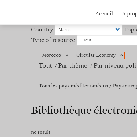
Aller
au
Hub
Accueil
A pro
contenu
principal
menu
Country
Topi
Type of resource
x
x
Morocco
Circular Economy
Tout
Par thème
Par niveau poli
Tous les pays méditerranéens
Pays euro
Bibliothèque électro
no result