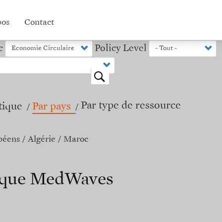
pos
Contact
c
Policy Level
o
Par type de ressource
tique
Par pays
péens
Algérie
Maroc
nique MedWaves