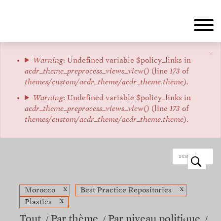
Aller
au
contenu
principal
×
Message
Warning
: Undefined variable $policy_links in
acdr_theme_preprocess_views_view()
(line
173
of
d'erreur
themes/custom/acdr_theme/acdr_theme.theme
).
Warning
: Undefined variable $policy_links in
acdr_theme_preprocess_views_view()
(line
173
of
themes/custom/acdr_theme/acdr_theme.theme
).
o
x
x
Morocco
Best Practice Repositories
x
Plastics
Tout
Par thème
Par niveau politique