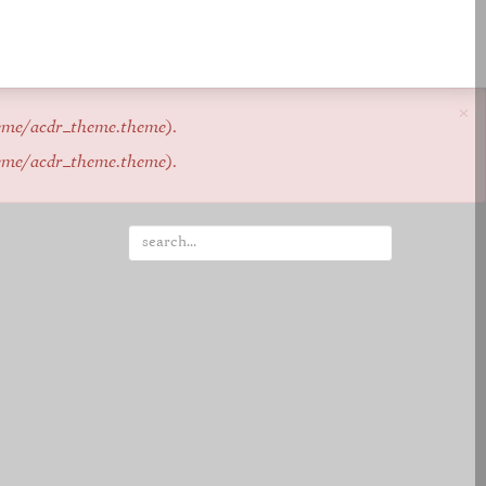
×
eme/acdr_theme.theme
).
eme/acdr_theme.theme
).