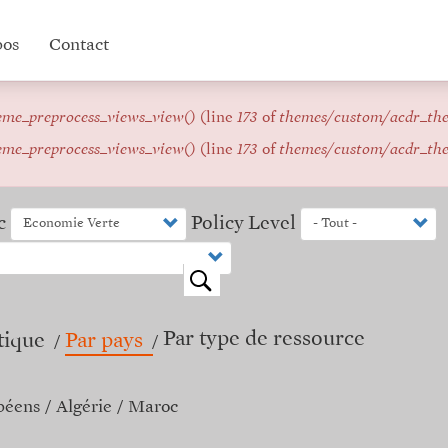
pos
Contact
eme_preprocess_views_view()
(line
173
of
themes/custom/acdr_th
eme_preprocess_views_view()
(line
173
of
themes/custom/acdr_th
c
Policy Level
o
Par type de ressource
tique
Par pays
péens
Algérie
Maroc