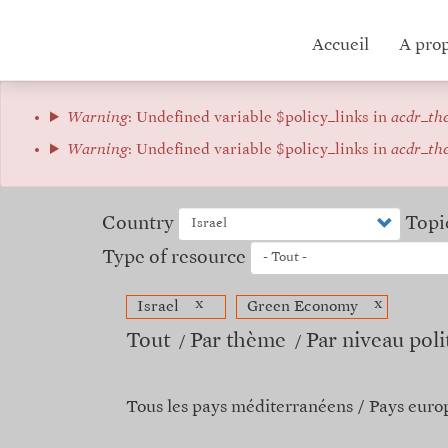
Aller
au
Hub
Accueil
A pro
contenu
principal
menu
Message
Warning
: Undefined variable $policy_links in
acdr_th
d'erreur
Warning
: Undefined variable $policy_links in
acdr_th
Country
Topi
Type of resource
x
x
Israel
Green Economy
Tout
Par thème
Par niveau poli
Tous les pays méditerranéens
Pays euro