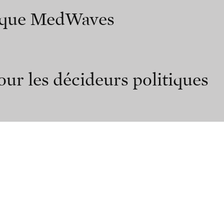
nique MedWaves
ur les décideurs politiques