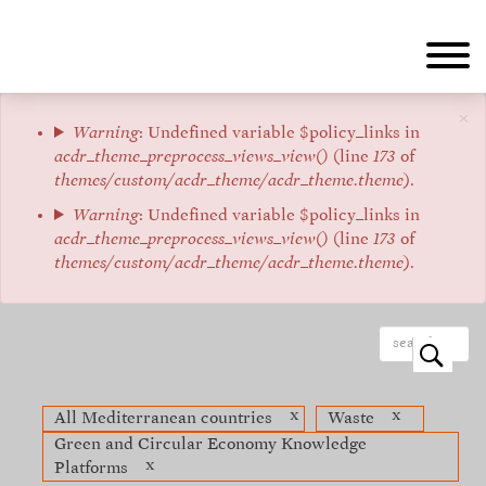
Aller
au
contenu
principal
×
Message
Warning
: Undefined variable $policy_links in
acdr_theme_preprocess_views_view()
(line
173
of
d'erreur
themes/custom/acdr_theme/acdr_theme.theme
).
Warning
: Undefined variable $policy_links in
acdr_theme_preprocess_views_view()
(line
173
of
themes/custom/acdr_theme/acdr_theme.theme
).
o
x
x
All Mediterranean countries
Waste
Green and Circular Economy Knowledge
x
Platforms