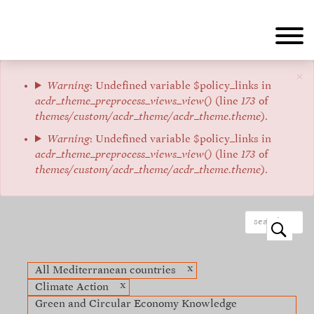
Aller
au
contenu
principal
×
Message
Warning
: Undefined variable $policy_links in
acdr_theme_preprocess_views_view()
(line
173
of
d'erreur
themes/custom/acdr_theme/acdr_theme.theme
).
Warning
: Undefined variable $policy_links in
acdr_theme_preprocess_views_view()
(line
173
of
themes/custom/acdr_theme/acdr_theme.theme
).
o
x
All Mediterranean countries
x
Climate Action
Green and Circular Economy Knowledge