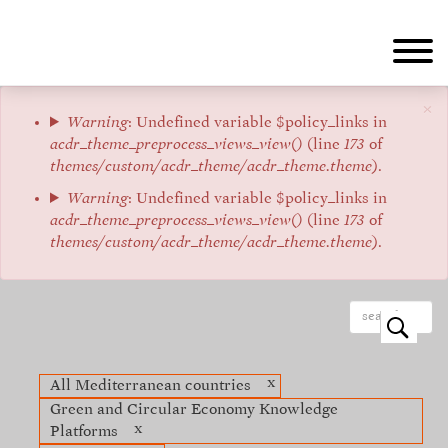
Aller
au
contenu
principal
×
Message
Warning
: Undefined variable $policy_links in
acdr_theme_preprocess_views_view()
(line
173
of
d'erreur
themes/custom/acdr_theme/acdr_theme.theme
).
Warning
: Undefined variable $policy_links in
acdr_theme_preprocess_views_view()
(line
173
of
themes/custom/acdr_theme/acdr_theme.theme
).
o
x
All Mediterranean countries
Green and Circular Economy Knowledge
x
Platforms