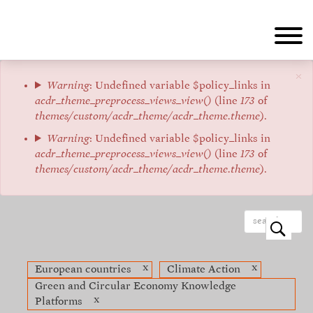
Aller
au
contenu
principal
×
Message
Warning
: Undefined variable $policy_links in
acdr_theme_preprocess_views_view()
(line
173
of
d'erreur
themes/custom/acdr_theme/acdr_theme.theme
).
Warning
: Undefined variable $policy_links in
acdr_theme_preprocess_views_view()
(line
173
of
themes/custom/acdr_theme/acdr_theme.theme
).
o
x
x
European countries
Climate Action
Green and Circular Economy Knowledge
x
Platforms