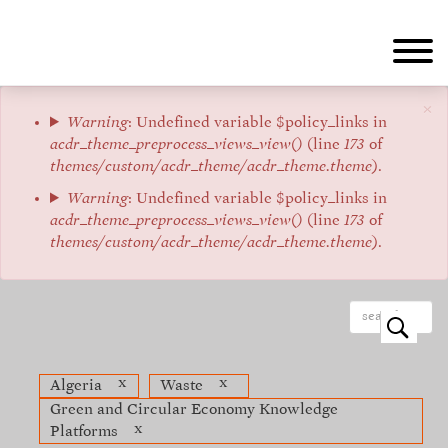
Aller
au
contenu
principal
×
Message
Warning
: Undefined variable $policy_links in
acdr_theme_preprocess_views_view()
(line
173
of
d'erreur
themes/custom/acdr_theme/acdr_theme.theme
).
Warning
: Undefined variable $policy_links in
acdr_theme_preprocess_views_view()
(line
173
of
themes/custom/acdr_theme/acdr_theme.theme
).
o
x
x
Algeria
Waste
Green and Circular Economy Knowledge
x
Platforms