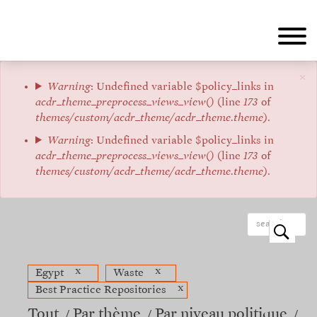
Aller
au
contenu
principal
×
Message
Warning
: Undefined variable $policy_links in
acdr_theme_preprocess_views_view()
(line
173
of
d'erreur
themes/custom/acdr_theme/acdr_theme.theme
).
Warning
: Undefined variable $policy_links in
acdr_theme_preprocess_views_view()
(line
173
of
themes/custom/acdr_theme/acdr_theme.theme
).
o
x
x
Egypt
Waste
x
Best Practice Repositories
Tout
Par thème
Par niveau politique