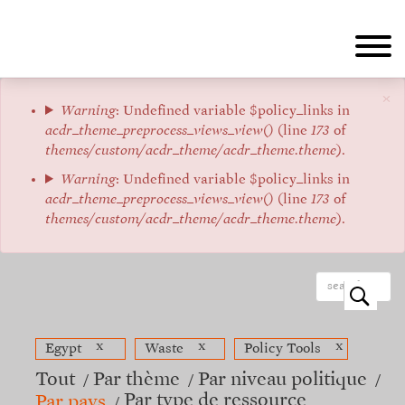
Aller
au
contenu
principal
×
Message
Warning
: Undefined variable $policy_links in
acdr_theme_preprocess_views_view()
(line
173
of
d'erreur
themes/custom/acdr_theme/acdr_theme.theme
).
Warning
: Undefined variable $policy_links in
acdr_theme_preprocess_views_view()
(line
173
of
themes/custom/acdr_theme/acdr_theme.theme
).
o
x
x
x
Egypt
Waste
Policy Tools
Tout
Par thème
Par niveau politique
Par type de ressource
Par pays