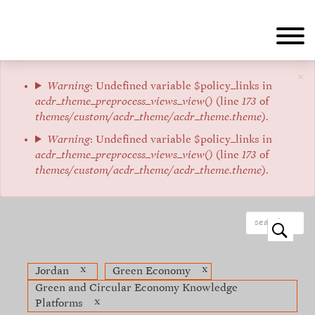
Aller
au
contenu
principal
×
Message
Warning
: Undefined variable $policy_links in
acdr_theme_preprocess_views_view()
(line
173
of
d'erreur
themes/custom/acdr_theme/acdr_theme.theme
).
Warning
: Undefined variable $policy_links in
acdr_theme_preprocess_views_view()
(line
173
of
themes/custom/acdr_theme/acdr_theme.theme
).
o
x
x
Jordan
Green Economy
Green and Circular Economy Knowledge
x
Platforms