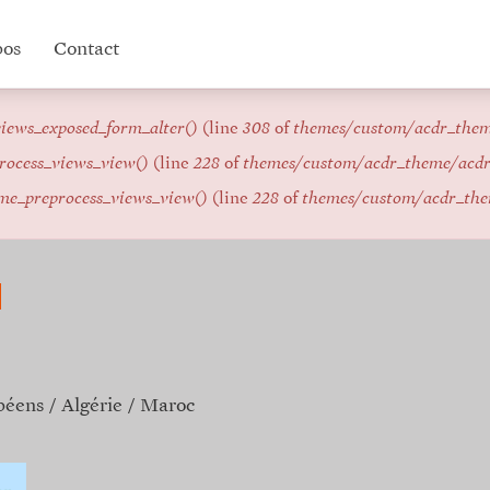
pos
Contact
iews_exposed_form_alter()
(line
308
of
themes/custom/acdr_the
rocess_views_view()
(line
228
of
themes/custom/acdr_theme/acd
me_preprocess_views_view()
(line
228
of
themes/custom/acdr_th
péens
Algérie
Maroc