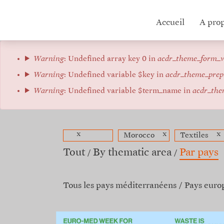
Aller
au
Hub
Accueil
A pro
contenu
principal
menu
Message
Warning
: Undefined array key 0 in
acdr_theme_form_v
d'erreur
Warning
: Undefined variable $key in
acdr_theme_prep
Warning
: Undefined variable $term_name in
acdr_the
x
x
x
Morocco
Textiles
Tout
By thematic area
Par pays
Tous les pays méditerranéens
Pays euro