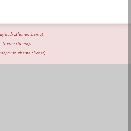
×
me/acdr_theme.theme
).
r_theme.theme
).
eme/acdr_theme.theme
).