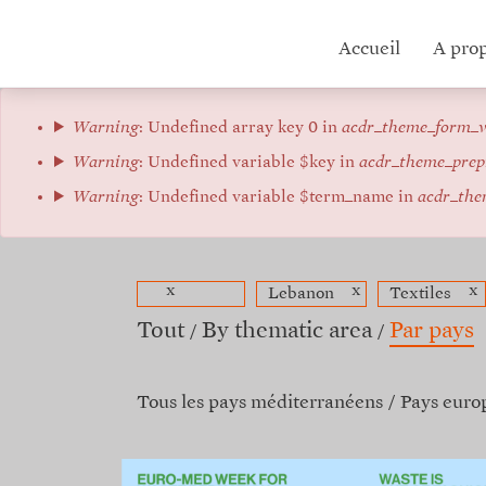
Aller
au
Hub
Accueil
A pro
contenu
principal
menu
Message
Warning
: Undefined array key 0 in
acdr_theme_form_v
d'erreur
Warning
: Undefined variable $key in
acdr_theme_prep
Warning
: Undefined variable $term_name in
acdr_the
x
x
x
Lebanon
Textiles
Tout
By thematic area
Par pays
Tous les pays méditerranéens
Pays euro