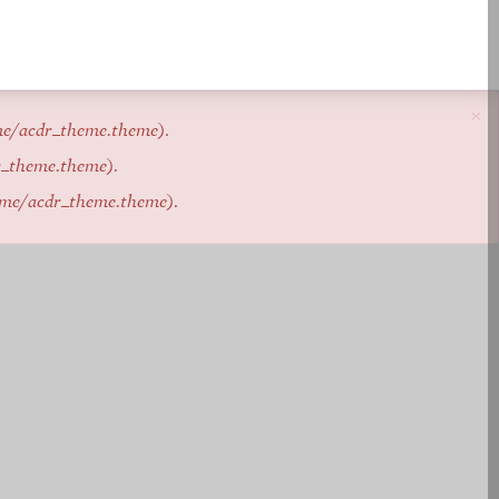
×
me/acdr_theme.theme
).
r_theme.theme
).
eme/acdr_theme.theme
).