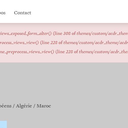
pos
Contact
iews_exposed_form_alter()
(line
308
of
themes/custom/acdr_the
rocess_views_view()
(line
228
of
themes/custom/acdr_theme/acd
me_preprocess_views_view()
(line
228
of
themes/custom/acdr_th
péens
Algérie
Maroc