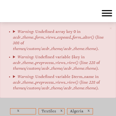
Aller
au
contenu
principal
×
Message
Warning
: Undefined array key 0 in
acdr_theme_form_views_exposed_form_alter()
(line
d'erreur
308
of
themes/custom/acdr_theme/acdr_theme.theme
).
Warning
: Undefined variable $key in
acdr_theme_preprocess_views_view()
(line
228
of
themes/custom/acdr_theme/acdr_theme.theme
).
Warning
: Undefined variable $term_name in
acdr_theme_preprocess_views_view()
(line
228
of
themes/custom/acdr_theme/acdr_theme.theme
).
x
x
x
Textiles
Algeria