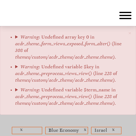
Aller
au
contenu
principal
×
Message
Warning
: Undefined array key 0 in
acdr_theme_form_views_exposed_form_alter()
(line
d'erreur
308
of
themes/custom/acdr_theme/acdr_theme.theme
).
Warning
: Undefined variable $key in
acdr_theme_preprocess_views_view()
(line
228
of
themes/custom/acdr_theme/acdr_theme.theme
).
Warning
: Undefined variable $term_name in
acdr_theme_preprocess_views_view()
(line
228
of
themes/custom/acdr_theme/acdr_theme.theme
).
x
x
x
Blue Economy
Israel